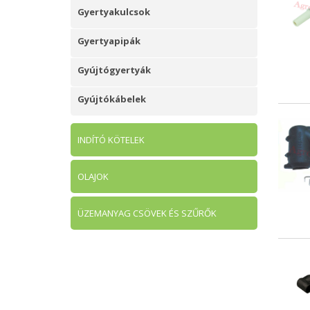
Gyertyakulcsok
Gyertyapipák
Gyújtógyertyák
Gyújtókábelek
INDÍTÓ KÖTELEK
OLAJOK
ÜZEMANYAG CSÖVEK ÉS SZŰRŐK