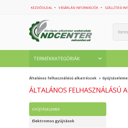
KEZDŐOLDAL
VÁSÁRLÁSI INFORMÁCIÓK
SZÁLLÍTÁSI I
Kere
TERMÉKKATEGÓRIÁK
Általános felhasználású alkatrészek
Gyújtáselem
ÁLTALÁNOS FELHASZNÁLÁSÚ A
GYÚJTÁSELEMEK
Elektromos gyújtások