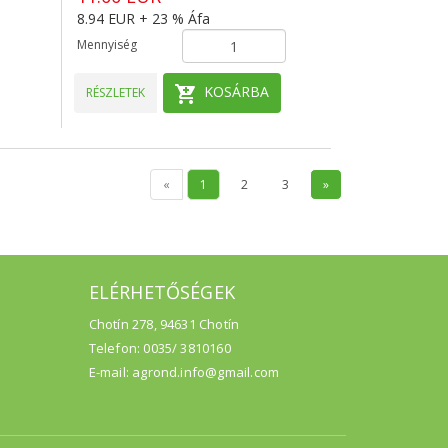
8.94 EUR + 23 % Áfa
Mennyiség
KOSÁRBA
RÉSZLETEK
«
1
2
3
»
ELÉRHETŐSÉGEK
Chotín 278, 94631 Chotín
Telefon: 0035/ 3810160
E-mail: agrond.info@gmail.com