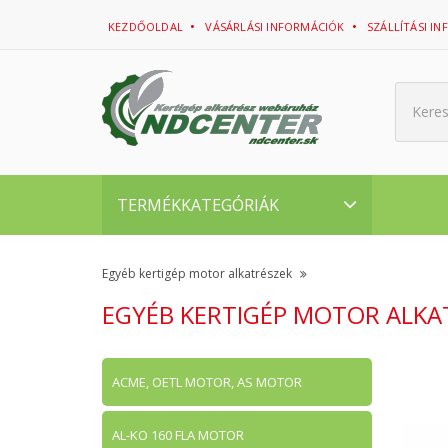
KEZDŐOLDAL
VÁSÁRLÁSI INFORMÁCIÓK
SZÁLLÍTÁSI I
Kere
TERMÉKKATEGÓRIÁK
Egyéb kertigép motor alkatrészek
EGYÉB KERTIGÉP MOTOR ALKA
ACME, OETL MOTOR, AS MOTOR
AL-KO 160 FLA MOTOR