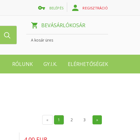
BELÉPÉS
REGISZTRÁCIÓ
BEVÁSÁRLÓKOSÁR
A kosár üres
RÓLUNK
GY.I.K.
ELÉRHETŐSÉGEK
«
1
2
3
»
4.00 EUR