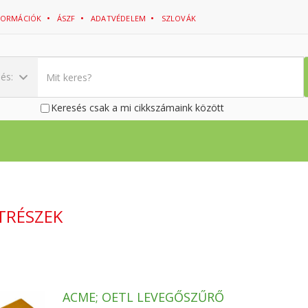
NFORMÁCIÓK
ÁSZF
ADATVÉDELEM
SZLOVÁK
sés:
Keresés csak a mi cikkszámaink között
TRÉSZEK
ACME; OETL LEVEGŐSZŰRŐ