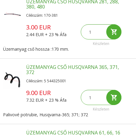
ÜZEMANYAG CSŐ HUSQVARNA 281, 288,
380, 480
Cikkszám: 170-381
3.00 EUR
2.44 EUR + 23 % Áfa
Készleten
Üzemanyag cső hossza :170 mm.
ÜZEMANYAG CSŐ HUSQVARNA 365, 371,
372
Cikkszám: 5 544325001
9.00 EUR
7.32 EUR + 23 % Áfa
Készleten
Palivové potrubie, Husqvarna-365; 371; 372
ÜZEMANYAG CSŐ HUSQVARNA 61, 66, 16