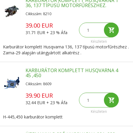
KARBURÁTOR KOMPLETT HUSQVARNA 1
36, 137 TÍPUSÚ MOTORFŰRÉSZHEZ.
Cikkszám: 8210
39.00 EUR
31.71 EUR + 23 % Áfa
Készleten
Karburátor komplett Husqvarna 136, 137 típusú motorfűrészhez .
Zama-29 alapján utángyártott alkatrész .
KARBURÁTOR KOMPLETT HUSQVARNA 4
45 ,450
Cikkszám: 8609
39.90 EUR
32.44 EUR + 23 % Áfa
Készleten
H-445,450 karburátor komplett