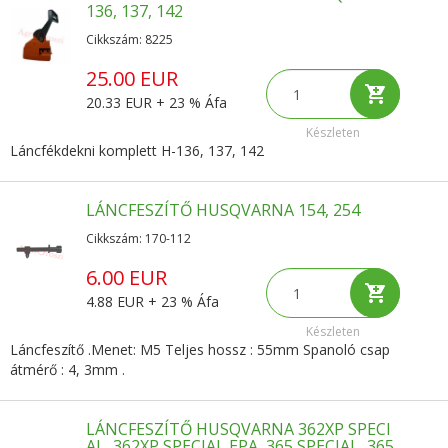
136, 137, 142
Cikkszám: 8225
25.00 EUR
20.33 EUR + 23 % Áfa
Készleten
Láncfékdekni komplett H-136, 137, 142
LÁNCFESZÍTŐ HUSQVARNA 154, 254
Cikkszám: 170-112
6.00 EUR
4.88 EUR + 23 % Áfa
Készleten
Láncfeszítő .Menet: M5 Teljes hossz : 55mm Spanoló csap
átmérő : 4, 3mm .
LÁNCFESZÍTŐ HUSQVARNA 362XP SPECI
AL, 362XP SPECIAL EPA, 365 SPECIAL, 365