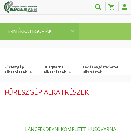
TERMÉKKATEGÓRIÁK
Fűrészgép
Husqvarna
Fék és vágószerkezet
alkatrészek
alkatrészek
alkatrészek
FŰRÉSZGÉP ALKATRÉSZEK
LÁNCFÉKDEKNI KOMPLETT HUSQVARNA