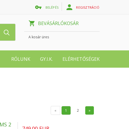
BELÉPÉS
REGISZTRÁCIÓ
BEVÁSÁRLÓKOSÁR
A kosár üres
RÓLUNK
GY.I.K.
ELÉRHETŐSÉGEK
«
1
2
»
MS 2
749.00 EUR