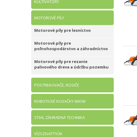
KULTIVÁTORY
MOTOROVÉ PÍLY
Motorové píly pre lesníctvo
Motorové píly pre
poľnohospodárstvo a záhradníctvo
Motorové píly pre rezanie
palivového dreva a údržbu pozemku
POSTREKOVAČE, ROSIČE
ROBOTICKÉ KOSAČKY IMOW
STIHL ZÁHRADNÁ TECHNIKA
VÍZSZIVATTYÚK