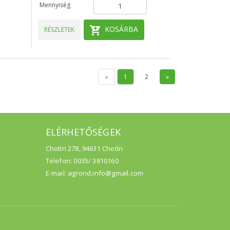
Mennyiség
KOSÁRBA
RÉSZLETEK
«
1
2
»
ELÉRHETŐSÉGEK
Chotín 278, 94631 Chotín
Telefon: 0035/ 3810160
E-mail: agrond.info@gmail.com