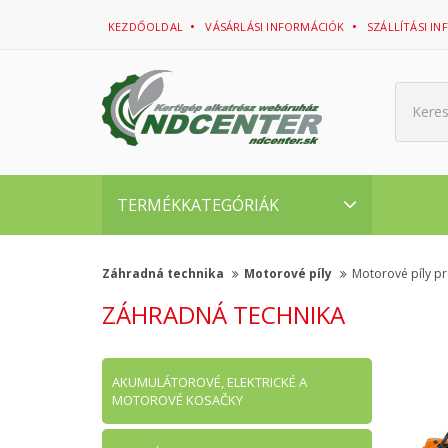
KEZDŐOLDAL
VÁSÁRLÁSI INFORMÁCIÓK
SZÁLLÍTÁSI I
Kere
TERMÉKKATEGÓRIÁK
Záhradná technika
Motorové píly
Motorové píly pr
ZÁHRADNÁ TECHNIKA
AKUMULÁTOROVÉ, ELEKTRICKÉ A
MOTOROVÉ KOSAČKY