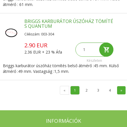
átmérő : 61 mm.
BRIGGS KARBURÁTOR ÚSZÓHÁZ TÖMÍTÉ
S QUANTUM
Cikkszám: 003-304
2.90 EUR
2.36 EUR + 23 % Áfa
Készleten
Briggs karburátor úszóház tömítés belső átmérő :45 mm. Külső
átmérő :49 mm. Vastagság :1,5 mm.
«
1
2
3
4
»
INFORMÁCIÓK