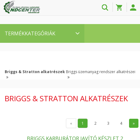
TERMÉKKATEGÓRIÁK
Briggs & Stratton alkatrészek
Briggs üzemanyag rendszer alkatrészei
BRIGGS & STRATTON ALKATRÉSZEK
«
1
2
3
4
»
BRIGGS KARBURÁTOR JAVÍTÓ KÉSZLET 2