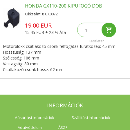
HONDA GX110-200 KIPUFOGÓ DOB
Cikkszám: 8 GX0072
19.00 EUR
15.45 EUR + 23 % Áfa
Készleten
Motorblokk csatlakozó csonk felfogatás furatközép: 45 mm
Hosszúság: 137 mm
Szélesség: 106 mm
Vastagság: 80 mm
Csatlakozó csonk hossz: 62 mm
INFORMÁCIÓK
Vásárlási információk
Szállítási információk
Adatvédelem
ÁSZF