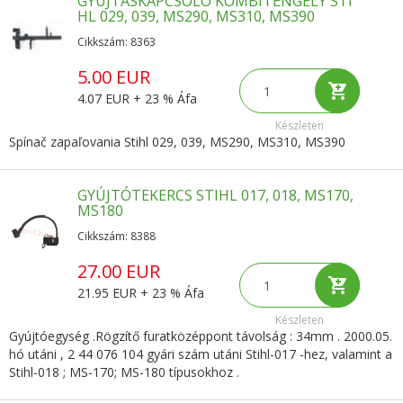
GYÚJTÁSKAPCSOLÓ KOMBITENGELY STI
HL 029, 039, MS290, MS310, MS390
Cikkszám: 8363
5.00 EUR
4.07 EUR + 23 % Áfa
Készleten
Spínač zapaľovania Stihl 029, 039, MS290, MS310, MS390
GYÚJTÓTEKERCS STIHL 017, 018, MS170,
MS180
Cikkszám: 8388
27.00 EUR
21.95 EUR + 23 % Áfa
Készleten
Gyújtóegység .Rögzítő furatközéppont távolság : 34mm . 2000.05.
hó utáni , 2 44 076 104 gyári szám utáni Stihl-017 -hez, valamint a
Stihl-018 ; MS-170; MS-180 típusokhoz .