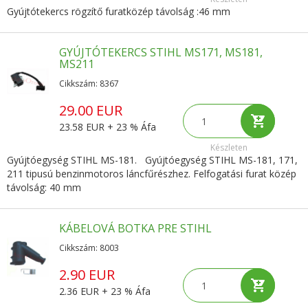
Gyújtótekercs rögzítő furatközép távolság :46 mm
GYÚJTÓTEKERCS STIHL MS171, MS181,
MS211
Cikkszám: 8367
29.00 EUR
23.58 EUR + 23 % Áfa
Készleten
Gyújtóegység STIHL MS-181. Gyújtóegység STIHL MS-181, 171,
211 tipusú benzinmotoros láncfűrészhez. Felfogatási furat közép
távolság: 40 mm
KÁBELOVÁ BOTKA PRE STIHL
Cikkszám: 8003
2.90 EUR
2.36 EUR + 23 % Áfa