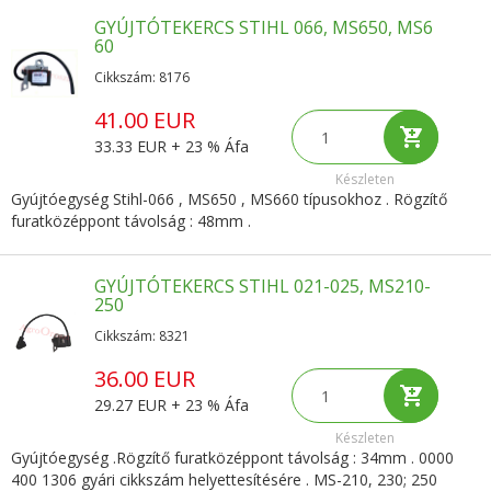
GYÚJTÓTEKERCS STIHL 066, MS650, MS6
60
Cikkszám: 8176
41.00 EUR
33.33 EUR + 23 % Áfa
Készleten
Gyújtóegység Stihl-066 , MS650 , MS660 típusokhoz . Rögzítő
furatközéppont távolság : 48mm .
GYÚJTÓTEKERCS STIHL 021-025, MS210-
250
Cikkszám: 8321
36.00 EUR
29.27 EUR + 23 % Áfa
Készleten
Gyújtóegység .Rögzítő furatközéppont távolság : 34mm . 0000
400 1306 gyári cikkszám helyettesítésére . MS-210, 230; 250