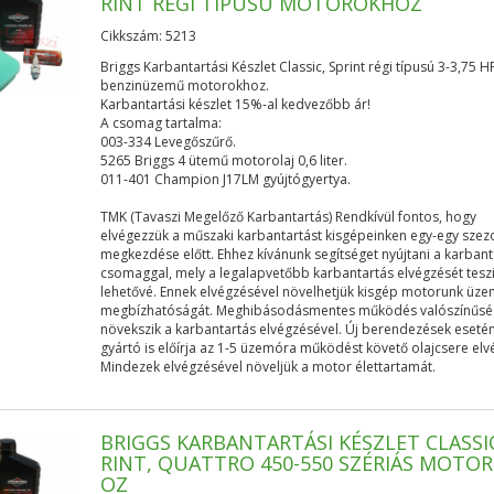
RINT RÉGI TÍPUSÚ MOTOROKHOZ
Cikkszám: 5213
Briggs Karbantartási Készlet Classic, Sprint régi típusú 3-3,75 H
benzinüzemű motorokhoz.
Karbantartási készlet 15%-al kedvezőbb ár!
A csomag tartalma:
003-334 Levegőszűrő.
5265 Briggs 4 ütemű motorolaj 0,6 liter.
011-401 Champion J17LM gyújtógyertya.
TMK (Tavaszi Megelőző Karbantartás) Rendkívül fontos, hogy
elvégezzük a műszaki karbantartást kisgépeinken egy-egy szez
megkezdése előtt. Ehhez kívánunk segítséget nyújtani a karban
csomaggal, mely a legalapvetőbb karbantartás elvégzését tesz
lehetővé. Ennek elvégzésével növelhetjük kisgép motorunk üze
megbízhatóságát. Meghibásodásmentes működés valószínűs
növekszik a karbantartás elvégzésével. Új berendezések eseté
gyártó is előírja az 1-5 üzemóra működést követő olajcsere elv
Mindezek elvégzésével növeljük a motor élettartamát.
BRIGGS KARBANTARTÁSI KÉSZLET CLASSIC
RINT, QUATTRO 450-550 SZÉRIÁS MOTO
OZ