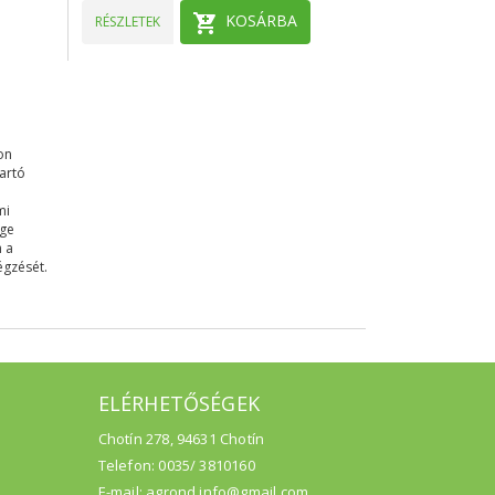
KOSÁRBA
RÉSZLETEK
on
tartó
i
mi
ége
n a
égzését.
ELÉRHETŐSÉGEK
Chotín 278, 94631 Chotín
Telefon: 0035/ 3810160
E-mail: agrond.info@gmail.com