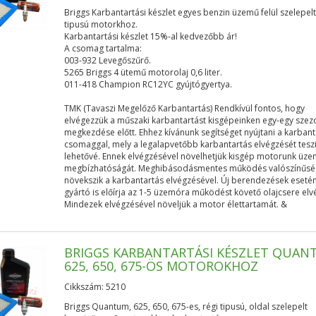
Briggs Karbantartási készlet egyes benzin üzemű felül szelepelt
tipusú motorkhoz.
Karbantartási készlet 15%-al kedvezőbb ár!
A csomag tartalma:
003-932 Levegőszűrő.
5265 Briggs 4 ütemű motorolaj 0,6 liter.
011-418 Champion RC12YC gyújtógyertya.
TMK (Tavaszi Megelőző Karbantartás) Rendkívül fontos, hogy
elvégezzük a műszaki karbantartást kisgépeinken egy-egy szez
megkezdése előtt. Ehhez kívánunk segítséget nyújtani a karban
csomaggal, mely a legalapvetőbb karbantartás elvégzését tesz
lehetővé. Ennek elvégzésével növelhetjük kisgép motorunk üze
megbízhatóságát. Meghibásodásmentes működés valószínűs
növekszik a karbantartás elvégzésével. Új berendezések eseté
gyártó is előírja az 1-5 üzemóra működést követő olajcsere elv
Mindezek elvégzésével növeljük a motor élettartamát. &
BRIGGS KARBANTARTÁSI KÉSZLET QUAN
625, 650, 675-ÖS MOTOROKHOZ
Cikkszám: 5210
Briggs Quantum, 625, 650, 675-es, régi tipusú, oldal szelepelt