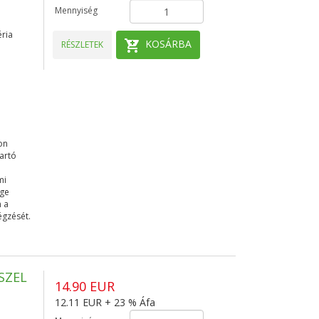
Mennyiség
éria
KOSÁRBA
RÉSZLETEK
on
tartó
i
mi
ége
n a
égzését.
SZEL
14.90 EUR
12.11 EUR + 23 % Áfa