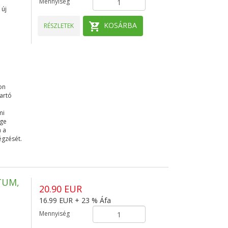
Mennyiség
 új
KOSÁRBA
RÉSZLETEK
on
tartó
i
mi
ége
n a
égzését.
TUM,
20.90 EUR
16.99 EUR + 23 % Áfa
Mennyiség