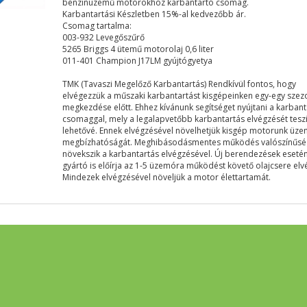
benzinüzemű motorokhoz karbantartó csomag.
Karbantartási Készletben 15%-al kedvezőbb ár.
Csomag tartalma:
003-932 Levegőszűrő
52
65 Briggs 4 ütemű motorolaj 0,6 liter
011-401 Champion J17LM gyújtógyetya
TMK (Tavaszi Megelőző Karbantartás) Rendkívül fontos, hogy
elvégezzük a műszaki karbantartást kisgépeinken egy-egy szez
megkezdése előtt. Ehhez kívánunk segítséget nyújtani a karban
csomaggal, mely a legalapvetőbb karbantartás elvégzését tesz
lehetővé. Ennek elvégzésével növelhetjük kisgép motorunk üze
megbízhatóságát. Meghibásodásmentes működés valószínűs
növekszik a karbantartás elvégzésével. Új berendezések eseté
gyártó is előírja az 1-5 üzemóra működést követő olajcsere elv
Mindezek elvégzésével növeljük a motor élettartamát.