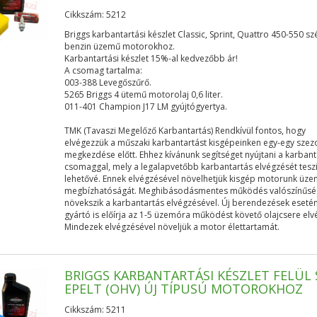
Cikkszám: 5212
Briggs karbantartási készlet Classic, Sprint, Quattro 450-550 sz
benzin üzemű motorokhoz.
Karbantartási készlet 15%-al kedvezőbb ár!
A csomag tartalma:
003-388 Levegőszűrő.
5265 Briggs 4 ütemű motorolaj 0,6 liter.
011-401 Champion J17 LM gyújtógyertya.
TMK (Tavaszi Megelőző Karbantartás) Rendkívül fontos, hogy
elvégezzük a műszaki karbantartást kisgépeinken egy-egy szez
megkezdése előtt. Ehhez kívánunk segítséget nyújtani a karban
csomaggal, mely a legalapvetőbb karbantartás elvégzését tesz
lehetővé. Ennek elvégzésével növelhetjük kisgép motorunk üze
megbízhatóságát. Meghibásodásmentes működés valószínűs
növekszik a karbantartás elvégzésével. Új berendezések eseté
gyártó is előírja az 1-5 üzemóra működést követő olajcsere elv
Mindezek elvégzésével növeljük a motor élettartamát.
BRIGGS KARBANTARTÁSI KÉSZLET FELÜL 
EPELT (OHV) ÚJ TÍPUSÚ MOTOROKHOZ
Cikkszám: 5211