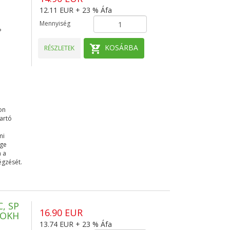
12.11 EUR + 23 % Áfa
Mennyiség
P
KOSÁRBA
RÉSZLETEK
on
tartó
i
mi
ége
n a
égzését.
, SP
16.90 EUR
ROKH
13.74 EUR + 23 % Áfa