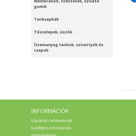
Membránok, tömítések, szívató
gumik
Tanksapkák
Tűszelepek, úszók
Üzemanyag tankok, szivattyúk és
csapok
INFORMÁCIÓK
Vásárlási információk
Szállítási információk
Adatvédelem