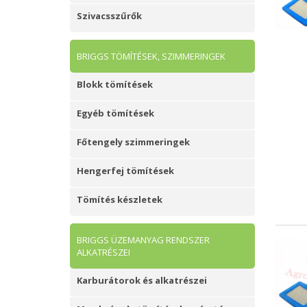
Szivacsszűrők
BRIGGS TÖMÍTÉSEK, SZIMMERINGEK
Blokk tömítések
Egyéb tömítések
Főtengely szimmeringek
Hengerfej tömítések
Tömítés készletek
BRIGGS ÜZEMANYAG RENDSZER
ALKATRÉSZEI
Karburátorok és alkatrészei