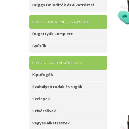
Briggs Önindítók és alkatrészei
BRIGGS DUGATTYÚK ÉS GYŰRŰK
Dugattyúk komplett
Gyűrűk
BRIGGS EGYÉB ALKATRÉSZEK
Kipufogók
Szabályzó rudak és rugók
Szelepek
Szívócsövek
Vegyes alkatrészek